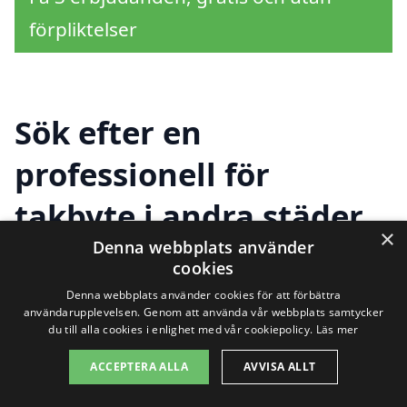
förpliktelser
Sök efter en
professionell för
takbyte i andra städer
×
nära Ringarum
Denna webbplats använder
cookies
Denna webbplats använder cookies för att förbättra
användarupplevelsen. Genom att använda vår webbplats samtycker
Att hitta ett pålitligt företag för
takbyte i
du till alla cookies i enlighet med vår cookiepolicy.
Läs mer
Ringarum
behöver inte vara svårt. Det
ACCEPTERA ALLA
AVVISA ALLT
finns flera alternativ i närområdet som