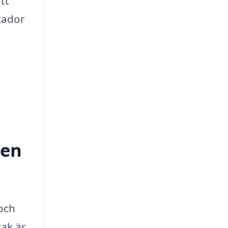
tt
kador
men
 och
tak är