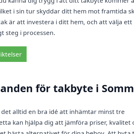
du känna dig trygg i att ditt takbyte kommer a
lket i sin tur skyddar ditt hem mot framtida s
ak är att investera i ditt hem, och att välja ett
gt steg i processen.
iktelser
udanden för takbyte i Som
et alltid en bra idé att inhämtar minst tre
ta kan hjälpa dig att jämföra priser, kvalitet
et bästa alternativet för dina behov. Att byta 