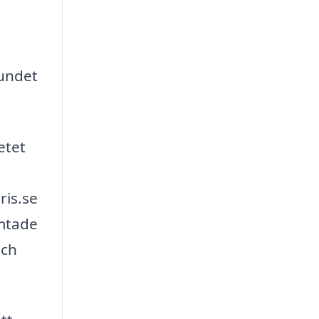
bundet
etet
ris.se
ämtade
och