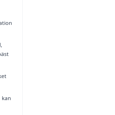
ation
,
bäst
ket
a kan