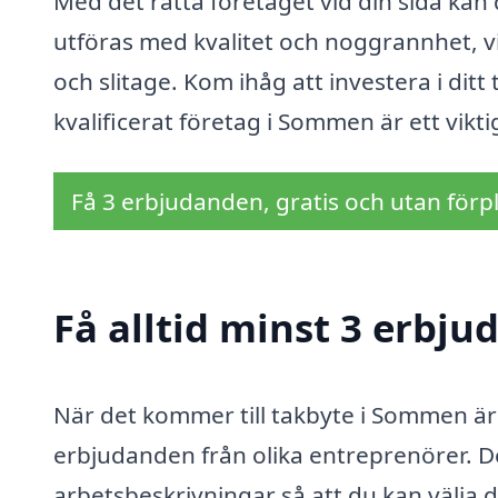
Med det rätta företaget vid din sida kan 
utföras med kvalitet och noggrannhet, vi
och slitage. Kom ihåg att investera i ditt t
kvalificerat företag i Sommen är ett vikti
Få 3 erbjudanden, gratis och utan förpl
Få alltid minst 3 erbj
När det kommer till takbyte i Sommen är d
erbjudanden från olika entreprenörer. Det
arbetsbeskrivningar så att du kan välja d