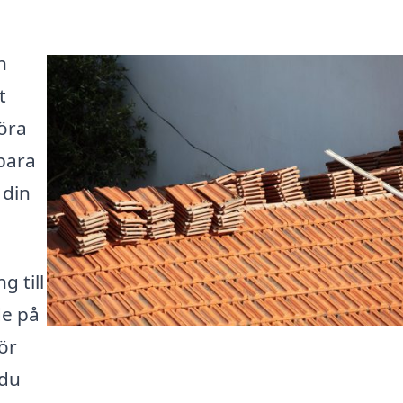
n
t
göra
 bara
 din
g till
de på
för
 du