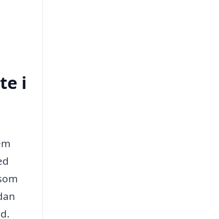
te i
hem
ed
rsom
edan
ed.