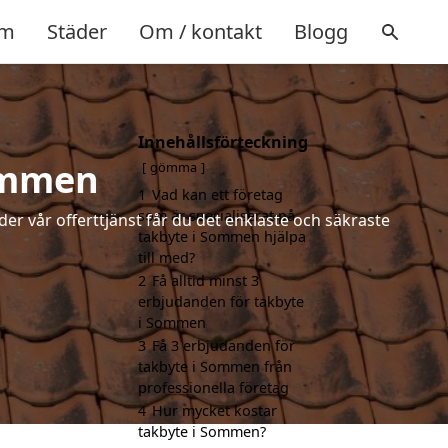
m
Städer
Om / kontakt
Blogg
Innehållsförteckning
Sommen
gömma
1
Vad kan ett företag
som är specialiserat på
der vår offerttjänst får du det enklaste och säkraste
takbyte i Sommen hjälpa
till med?
2
Få alltid minst 3
erbjudanden för takbyte
i Sommen
3
Få 3 erbjudanden för
takbyte i Sommen från
professionella företag
4
Hur mycket kostar
takbyte i Sommen?