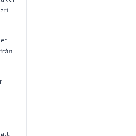
att
ter
från.
r
ätt,