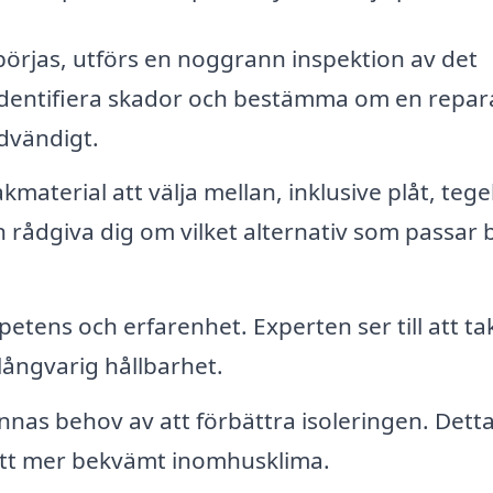
örjas, utförs en noggrann inspektion av det
att identifiera skador och bestämma om en repar
ödvändigt.
material att välja mellan, inklusive plåt, tegel
n rådgiva dig om vilket alternativ som passar 
etens och erfarenhet. Experten ser till att ta
 långvarig hållbarhet.
nnas behov av att förbättra isoleringen. Dett
 ett mer bekvämt inomhusklima.