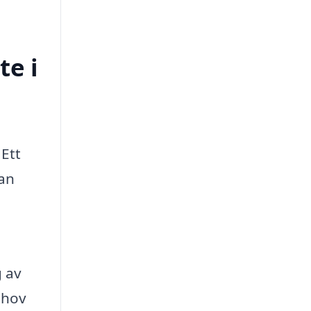
te i
 Ett
kan
 av
ehov