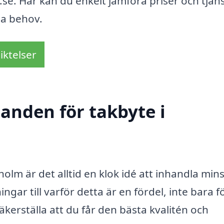
se. Här kan du enkelt jämföra priser och tjän
ina behov.
iktelser
danden för takbyte i
olm är det alltid en klok idé att inhandla mins
ngar till varför detta är en fördel, inte bara fö
säkerställa att du får den bästa kvalitén och