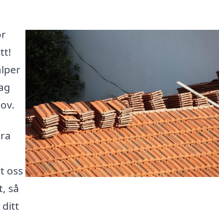
ör
tt!
älper
tag
hov.
ära
t oss
t, så
ditt