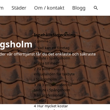
m
Städer
Om / kontakt
Blogg
Innehållsförteckning
ångsholm
gömma
1
Vad kan ett företag
som är specialiserat på
der vår offerttjänst får du det enklaste och säkraste
takbyte i Spångsholm
hjälpa till med?
2
Få alltid minst 3
erbjudanden för takbyte
i Spångsholm
3
Få 3 erbjudanden för
takbyte i Spångsholm
från professionella
företag
4
Hur mycket kostar