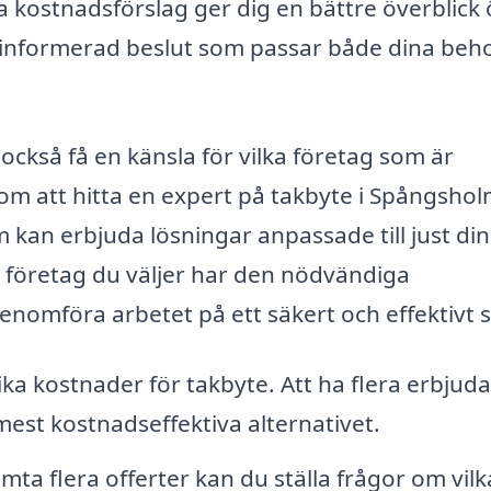
era kostnadsförslag ger dig en bättre överblick
 informerad beslut som passar både dina beh
också få en känsla för vilka företag som är
r om att hitta en expert på takbyte i Spångsho
 kan erbjuda lösningar anpassade till just din
et företag du väljer har den nödvändiga
nomföra arbetet på ett säkert och effektivt s
lika kostnader för takbyte. Att ha flera erbju
mest kostnadseffektiva alternativet.
mta flera offerter kan du ställa frågor om vilk