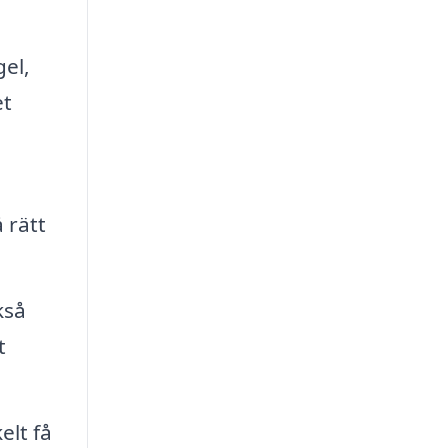
gel,
et
 rätt
kså
t
elt få