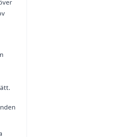
 över
ov
lm
ätt.
danden
a