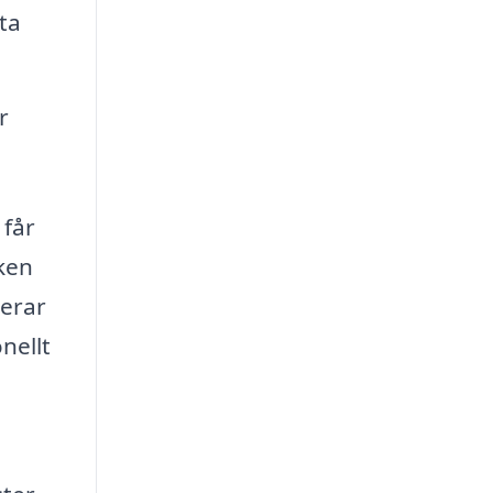
sta
r
 får
sken
nerar
nellt