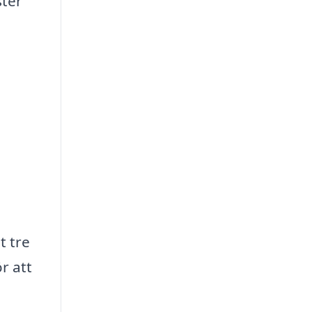
ster
t tre
r att