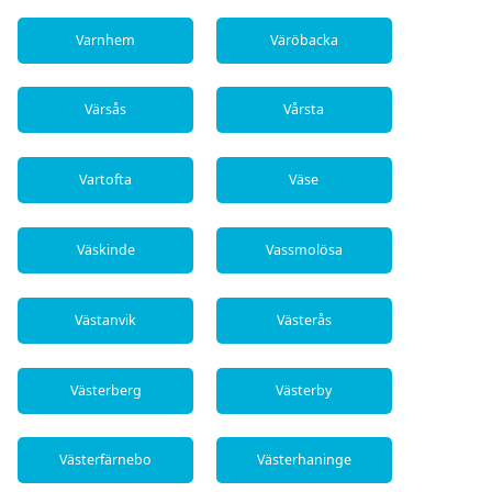
Varnhem
Väröbacka
Värsås
Vårsta
Vartofta
Väse
Väskinde
Vassmolösa
Västanvik
Västerås
Västerberg
Västerby
Västerfärnebo
Västerhaninge