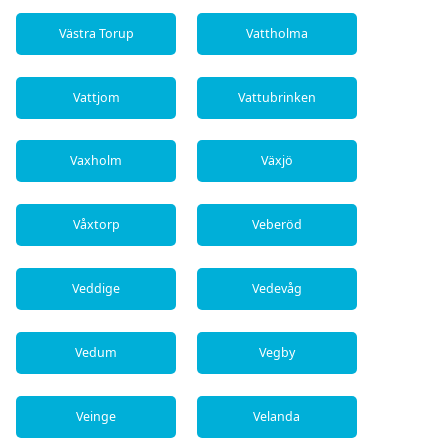
Västra Torup
Vattholma
Vattjom
Vattubrinken
Vaxholm
Växjö
Våxtorp
Veberöd
Veddige
Vedevåg
Vedum
Vegby
Veinge
Velanda