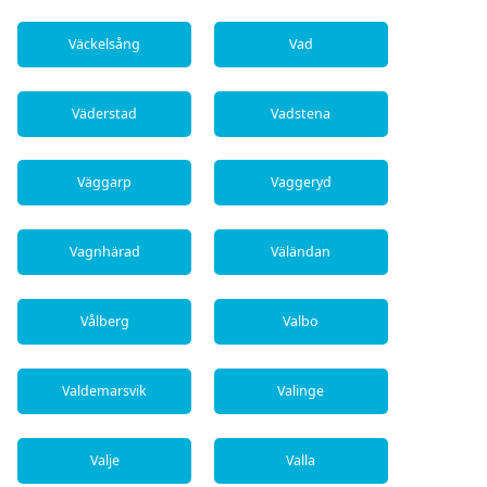
Väckelsång
Vad
Väderstad
Vadstena
Väggarp
Vaggeryd
Vagnhärad
Väländan
Vålberg
Valbo
Valdemarsvik
Valinge
Valje
Valla