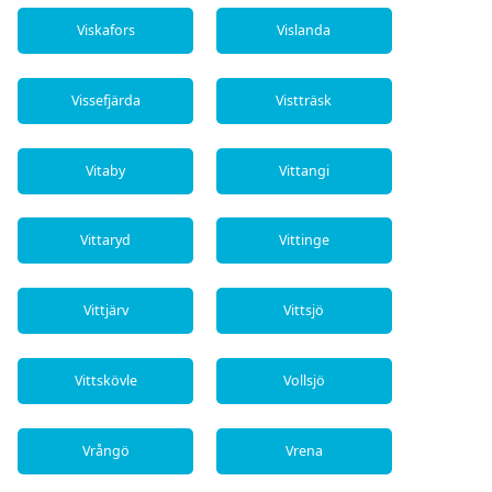
Viskafors
Vislanda
Vissefjärda
Vistträsk
Vitaby
Vittangi
Vittaryd
Vittinge
Vittjärv
Vittsjö
Vittskövle
Vollsjö
Vrångö
Vrena