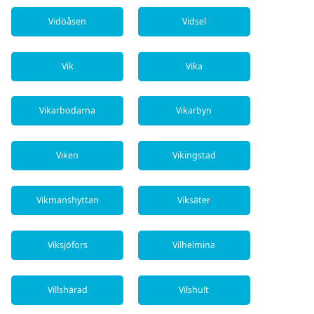
Vidöåsen
Vidsel
Vik
Vika
Vikarbodarna
Vikarbyn
Viken
Vikingstad
Vikmanshyttan
Viksäter
Viksjöfors
Vilhelmina
Villshärad
Vilshult