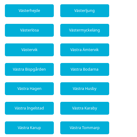
Västerhejde
Västerljung
Västerlösa
Västermyckeläng
Västervik
Västra Ämtervik
Västra Bispgården
Västra Bodarna
Västra Hagen
Västra Husby
Västra Ingelstad
Västra Karaby
Västra Karup
Västra Tommarp