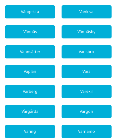
Vångelsta
Vankiva
Vännäs
Vännäsby
Vannsätter
Vansbro
Vaplan
Vara
Varberg
Varekil
Vårgårda
Vargön
Väring
Värnamo