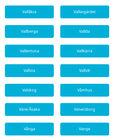
Vallåkra
Vallargärdet
Vallberga
Vallda
Vallentuna
Vallkärra
Vallsta
Vallvik
Valskog
Våmhus
Väne-Åsaka
Vänersborg
Vånga
Vänge