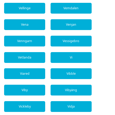
Vellinge
Vemdalen
Vena
Venjan
Venngarn
Vessigebro
Vetlanda
Vi
Viared
Vibble
Viby
Vibyäng
Vickleby
Vidja